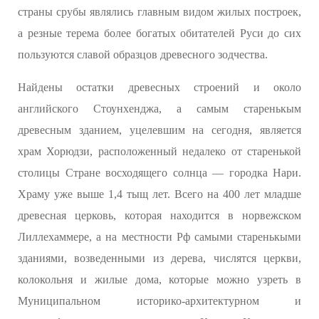
страны срубы являлись главным видом жилых построек,
а резные терема более богатых обитателей Руси до сих
пользуются славой образцов древесного зодчества.
Найдены остатки древесных строений и около
английского Стоунхенджа, а самым старенькым
древесным зданием, уцелевшим на сегодня, является
храм Хорюдзи, расположенный недалеко от старенькой
столицы Стране восходящего солнца — городка Нари.
Храму уже выше 1,4 тыщ лет. Всего на 400 лет младше
древесная церковь, которая находится в норвежском
Лиллехаммере, а на местности Рф самыми старенькыми
зданиями, возведенными из дерева, числятся церкви,
колокольня и жилые дома, которые можно узреть в
Муниципальном историко-архитектурном и