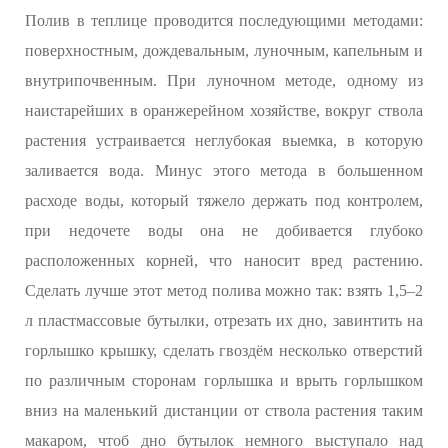
Полив в теплице проводится последующими методами:
поверхностным, дождевальным, луночным, капельным и
внутрипочвенным. При луночном методе, одному из
наистарейших в оранжерейном хозяйстве, вокруг ствола
растения устраивается неглубокая выемка, в которую
заливается вода. Минус этого метода в большенном
расходе воды, который тяжело держать под контролем,
при недочете воды она не добивается глубоко
расположенных корней, что наносит вред растению.
Сделать лучше этот метод полива можно так: взять 1,5–2
л пластмассовые бутылки, отрезать их дно, завинтить на
горлышко крышку, сделать гвоздём несколько отверстий
по различным сторонам горлышка и врыть горлышком
вниз на маленький дистанции от ствола растения таким
макаром, чтоб дно бутылок немного выступало над