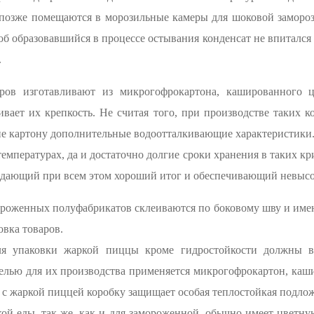
 позже помещаются в морозильные камеры для шоковой замороз
об образовавшийся в процессе остывания конденсат не впитался 
.
ров изготавливают из микрогофрокартона, кашированного 
вает их крепкость. Не считая того, при производстве таких к
е картону дополнительные водоотталкивающие характеристики.
емпературах, да и достаточно долгие сроки хранения в таких к
 дающий при всем этом хороший итог и обеспечивающий невысо
ороженных полуфабрикатов склеиваются по боковому шву и имею
овка товаров.
я упаковки жаркой пиццы кроме гидростойкости должны в
елью для их производства применяется микрогофрокартон, ка
а с жаркой пиццей коробку защищает особая теплостойкая подлож
кой еды, так же, как и для замороженной, обычно имеет цветн