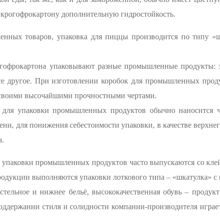
крогофрокартону дополнительную гидростойкость.
женных товаров, упаковка для пиццы производится по типу «ш
огофрокартона упаковывают разные промышленные продукты: эл
все другое. При изготовлении коробок для промышленных про
своими высочайшими прочностными чертами.
 для упаковки промышленных продуктов обычно наносится че
мени, для понижения себестоимости упаковки, в качестве верхне
а.
 упаковки промышленных продуктов часто выпускаются со клей
родукции выполняются упаковки лоткового типа – «шкатулка» с
остельное и нижнее бельё, высококачественная обувь – продук
ддержании стиля и солидности компании-производителя играет