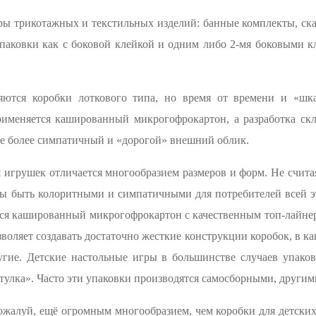
ры трикотажных и текстильных изделий: банные комплекты, скат
паковки как с боковой клейкой и одним либо 2-мя боковыми к
яются коробки лоткового типа, но время от времени и «шк
рименяется кашированный микрогофрокартон, а разработка ск
ке более симпатичный и «дорогой» внешний облик.
игрушек отличается многообразием размеров и форм. Не считая
ы быть колоритными и симпатичными для потребителей всей эт
тся кашированный микрогофрокартон с качественным топ-лайн
воляет создавать достаточно жесткие конструкции коробок, в 
угие. Детские настольные игры в большинстве случаев упаков
улка». Часто эти упаковки производятся самосборными, другими
пожалуй, ещё огромным многообразием, чем коробки для детски