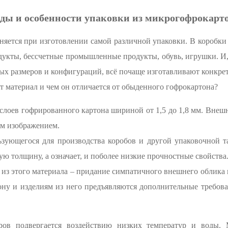
ды и особенности упаковки из микрогофрокарт
ется при изготовлении самой различной упаковки. В коробки
укты, бессчетные промышленные продукты, обувь, игрушки. И, 
ых размеров и конфигураций, всё почаще изготавливают конкре
от материал и чем он отличается от обыденного гофрокартона?
слоев гофрированного картона шириной от 1,5 до 1,8 мм. Вне
ым изображением.
льзующегося для производства коробов и другой упаковочной 
 толщину, а означает, и поболее низкие прочностные свойства
 из этого материала – придание симпатичного внешнего облик
ону и изделиям из него предъявляются дополнительные требова
ров подвергается воздействию низких температур и воды