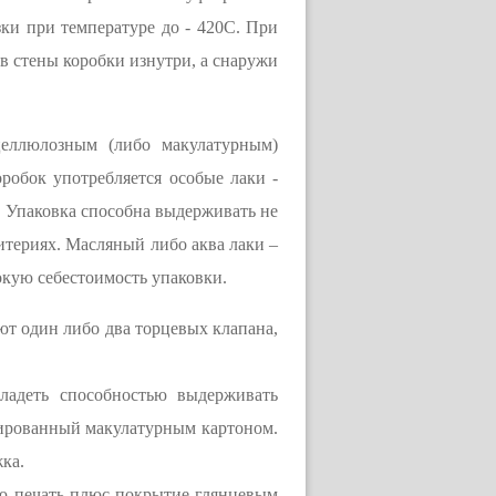
ки при температуре до - 420С. При
в стены коробки изнутри, а снаружи
целлюлозным (либо макулатурным)
оробок употребляется особые лаки -
 Упаковка способна выдерживать не
ритериях. Масляный либо аква лаки –
кую себестоимость упаковки.
т один либо два торцевых клапана,
ладеть способностью выдерживать
шированный макулатурным картоном.
ка.
ую печать плюс покрытие глянцевым