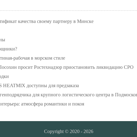
ификат качества своему партнеру в Минске
оны
мощники?
стиная-рабочая в морском стиле
сохин просит Ростехнадзор приостановить ликвидацию СРО
одки
HEATMIX доступны для предзаказа
енподрядчика для крупного логистического центра в Подмоско
нтерьера: атмосфера романтики и покоя
Copyright © 2020 - 2026