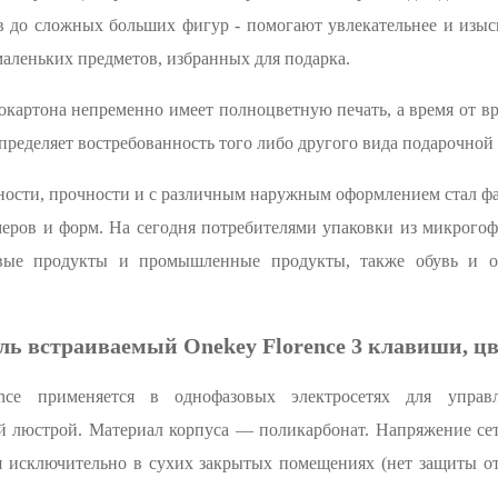
в до сложных больших фигур - помогают увлекательнее и изыс
маленьких предметов, избранных для подарка.
картона непременно имеет полноцветную печать, а время от в
пределяет востребованность того либо другого вида подарочной
ности, прочности и с различным наружным оформлением стал ф
меров и форм. На сегодня потребителями упаковки из микрого
вые продукты и промышленные продукты, также обувь и о
ь встраиваемый Onekey Florence 3 клавиши, ц
nce применяется в однофазовых электросетях для управ
 люстрой. Материал корпуса — поликарбонат. Напряжение сет
я исключительно в сухих закрытых помещениях (нет защиты о