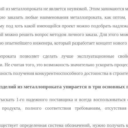
ий из металлопроката не является неувязкой. Этим занимаются 
жно заказать любые наименования металлопроката, как оптом, 
ому под хоть какой имеющийся проект можно подобрать надле
й можно решить вопрос методом личного заказа. Для этого мож
ю опытнейшего инженера, который разработает концепт нового 
проката позволяет сделать лучше эксплуатационные свойс
. Не считая того, это возможность значительно ускорить проце
жность получения конкурентноспособного достоинства в строите
зделий из металлопроката упирается в три основных 
ыскать 1-го надежного поставщика и всегда воспользоваться 
о продукта, полного соответствия требованиям, отсутстви
уществует определенная система обозначений, нужно получать 