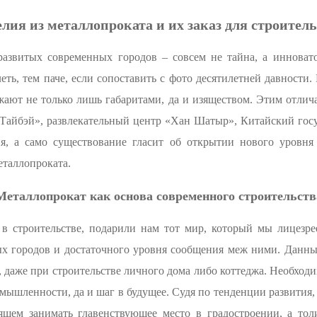
лия из металлопроката и их заказ для строител
развитых современных городов – совсем не тайна, а инновато
ть, тем паче, если сопоставить с фото десятилетней давности
жают не только лишь габаритами, да и изяществом. Этим отлич
«Тайбэй», развлекательный центр «Хан Шатыр», Китайский госу
я, а само существование гласит об открытии нового уровня р
еталлопроката.
Металлопрокат как основа современного строительств
 в строительстве, подарили нам тот мир, который мы лицезр
х городов и достаточного уровня сообщения меж ними. Данны
, даже при строительстве личного дома либо коттеджа. Необходи
мышленности, да и шаг в будущее. Судя по тенденции развития,
оящем занимать главенствующее место в градостроении, а тол