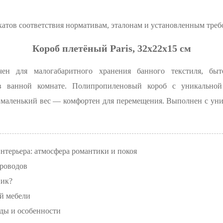
катов соответствия нормативам, эталонам и установленным треб
Короб плетёный Paris, 32x22x15 см
ачен для малогабаритного хранения банного текстиля, бы
 в ванной комнате. Полипропиленовый короб с уникально
т маленький вес — комфортен для перемещения. Выполнен с ун
нтерьера: атмосфера романтики и покоя
проводов
ник?
й мебели
ды и особенности