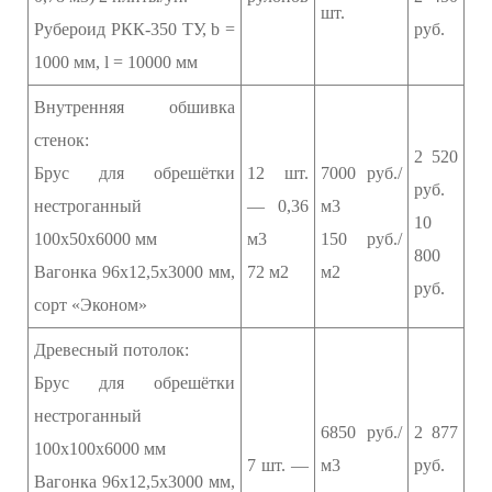
шт.
Рубероид РКК-350 ТУ, b =
руб.
1000 мм, l = 10000 мм
Внутренняя обшивка
стенок:
2 520
Брус для обрешётки
12 шт.
7000 руб./
руб.
нестроганный
— 0,36
м3
10
100х50х6000 мм
м3
150 руб./
800
Вагонка 96х12,5х3000 мм,
72 м2
м2
руб.
сорт «Эконом»
Древесный потолок:
Брус для обрешётки
нестроганный
6850 руб./
2 877
100х100х6000 мм
7 шт. —
м3
руб.
Вагонка 96х12,5х3000 мм,