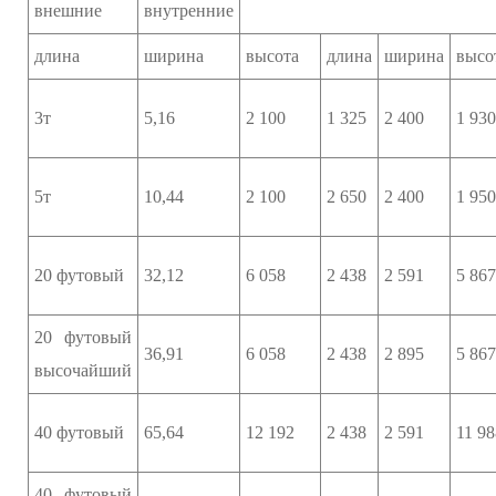
внешние
внутренние
длина
ширина
высота
длина
ширина
высо
3т
5,16
2 100
1 325
2 400
1 930
5т
10,44
2 100
2 650
2 400
1 950
20 футовый
32,12
6 058
2 438
2 591
5 867
20 футовый
36,91
6 058
2 438
2 895
5 867
высочайший
40 футовый
65,64
12 192
2 438
2 591
11 98
40 футовый