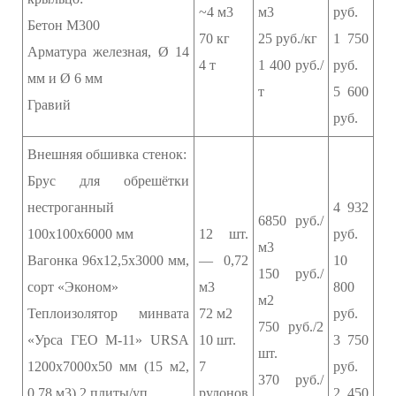
~4 м3
м3
руб.
Бетон М300
70 кг
25 руб./кг
1 750
Арматура железная, Ø 14
4 т
1 400 руб./
руб.
мм и Ø 6 мм
т
5 600
Гравий
руб.
Внешняя обшивка стенок:
Брус для обрешётки
нестроганный
4 932
6850 руб./
100х100х6000 мм
12 шт.
руб.
м3
Вагонка 96х12,5х3000 мм,
— 0,72
10
150 руб./
сорт «Эконом»
м3
800
м2
Теплоизолятор минвата
72 м2
руб.
750 руб./2
«Урса ГЕО М-11» URSA
10 шт.
3 750
шт.
1200х7000х50 мм (15 м2,
7
руб.
370 руб./
0,78 м3) 2 плиты/уп.
рулонов
2 450