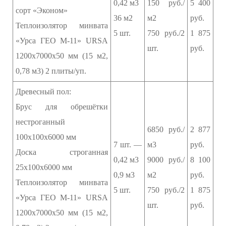
0,42 м3
150 руб./
5 400
сорт «Эконом»
36 м2
м2
руб.
Теплоизолятор минвата
5 шт.
750 руб./2
1 875
«Урса ГЕО М-11» URSA
шт.
руб.
1200х7000х50 мм (15 м2,
0,78 м3) 2 плиты/уп.
Древесный пол:
Брус для обрешётки
нестроганный
6850 руб./
2 877
100х100х6000 мм
7 шт. —
м3
руб.
Доска строганная
0,42 м3
9000 руб./
8 100
25х100х6000 мм
0,9 м3
м2
руб.
Теплоизолятор минвата
5 шт.
750 руб./2
1 875
«Урса ГЕО М-11» URSA
шт.
руб.
1200х7000х50 мм (15 м2,